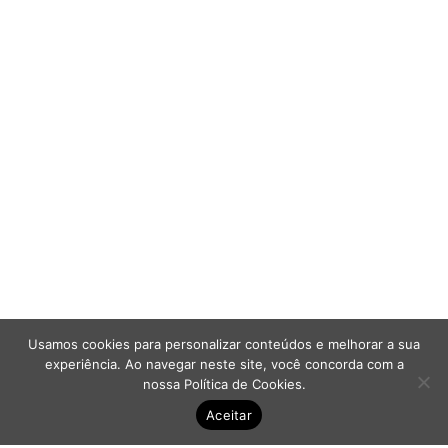
Aumentar espaçamento
Diminuir espaçamento 
Aumentar altura da linh
Diminuir altura da linha
Inverter cores
Escala de cinza
Cursor grande
Guia de leitura
Links sublinhados
Usamos cookies para personalizar conteúdos e melhorar a sua
experiência. Ao navegar neste site, você concorda com a
Desabilitar animações
nossa
Política de Cookies
.
Aceitar
Mapa do site