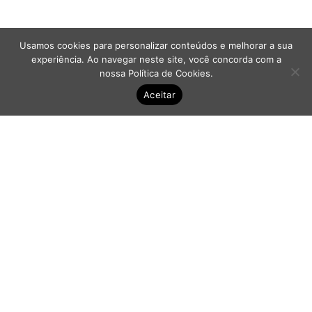
Guia de leitura
Links sublinhados
Usamos cookies para personalizar conteúdos e melhorar a sua
experiência. Ao navegar neste site, você concorda com a
Desabilitar animações
nossa
Política de Cookies
.
Aceitar
Mapa do site