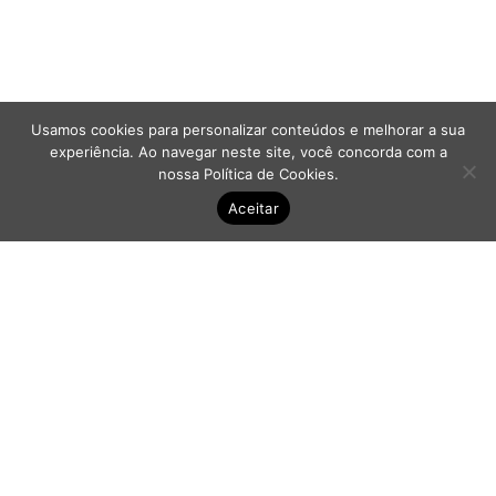
Cursor grande
Guia de leitura
Links sublinhados
Usamos cookies para personalizar conteúdos e melhorar a sua
experiência. Ao navegar neste site, você concorda com a
Desabilitar animações
nossa
Política de Cookies
.
Aceitar
Mapa do site