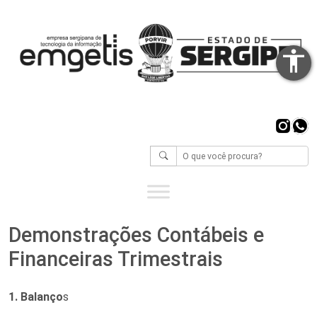
accessibility
Inst
Wh
Demonstrações Contábeis e
Financeiras Trimestrais
1. Balanço
s