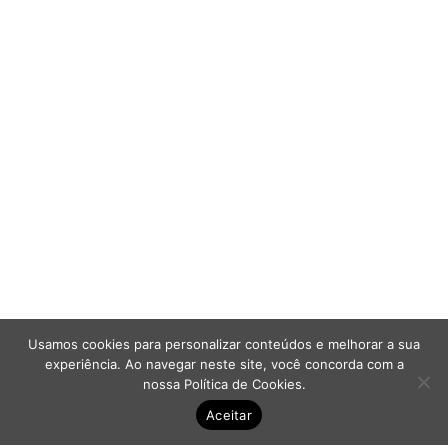
Aumentar espaçamento
Diminuir espaçamento 
Aumentar altura da linh
Diminuir altura da linha
Inverter cores
Escala de cinza
Cursor grande
Guia de leitura
Links sublinhados
Usamos cookies para personalizar conteúdos e melhorar a sua
experiência. Ao navegar neste site, você concorda com a
Desabilitar animações
nossa
Política de Cookies
.
Aceitar
Mapa do site