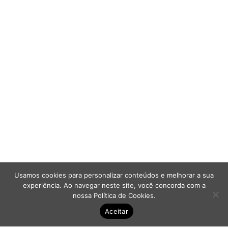
Aumentar espaçamento
Diminuir espaçamento 
Aumentar altura da linh
Diminuir altura da linha
Inverter cores
Escala de cinza
Cursor grande
Guia de leitura
Links sublinhados
Usamos cookies para personalizar conteúdos e melhorar a sua
experiência. Ao navegar neste site, você concorda com a
Desabilitar animações
nossa
Política de Cookies
.
Aceitar
Mapa do site